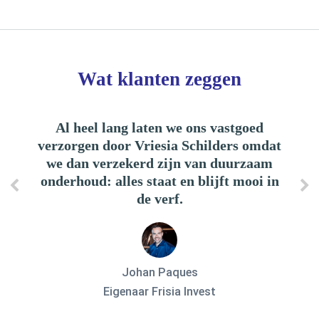
Wat klanten zeggen
Wa
Al heel lang laten we ons vastgoed
Als aannem
verzorgen door Vriesia Schilders omdat
met Vries
we dan verzekerd zijn van duurzaam
in de k
onderhoud: alles staat en blijft mooi in
communicat
de verf.
en trans
altijd waa
er geen 
alleen za
aanbevele
Johan Paques
Vr
Eigenaar Frisia Invest