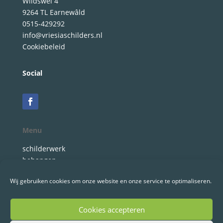
Wiidswei 4
9264 TL Earnewâld
0515-429292
info@vriesiaschilders.nl
Cookiebeleid
Social
Menu
schilderwerk
behangen
onderhoudsabonnement
Wij gebruiken cookies om onze website en onze service te optimaliseren.
wie zijn wij
contact
Cookies accepteren