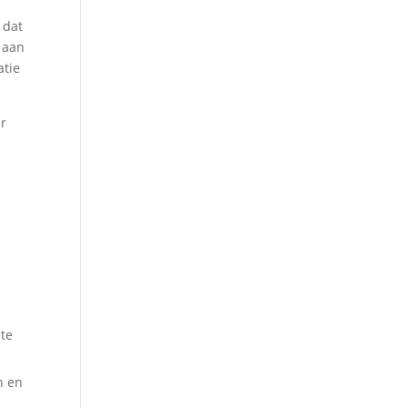
 dat
 aan
atie
er
 te
n en