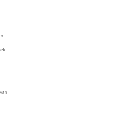
en
oek
 van