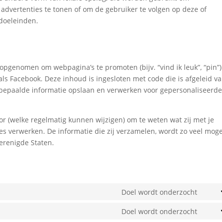
advertenties te tonen of om de gebruiker te volgen op deze of
gdoeleinden.
pgenomen om webpagina’s te promoten (bijv. “vind ik leuk”, “pin”)
oals Facebook. Deze inhoud is ingesloten met code die is afgeleid v
 bepaalde informatie opslaan en verwerken voor gepersonaliseerd
or (welke regelmatig kunnen wijzigen) om te weten wat zij met je
es verwerken. De informatie die zij verzamelen, wordt zo veel moge
erenigde Staten.
Doel wordt onderzocht
Cons
to
Doel wordt onderzocht
Cons
servi