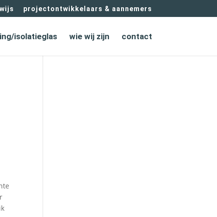
wijs
projectontwikkelaars & aannemers
ing/isolatieglas
wie wij zijn
contact
nte
r
ik