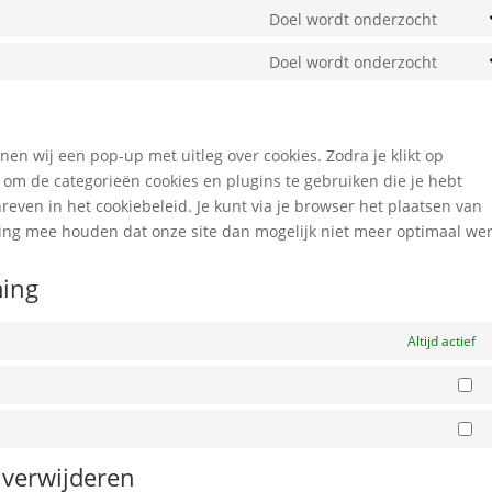
to
Doel wordt onderzocht
googl
Cons
servi
fonts
to
Doel wordt onderzocht
googl
Cons
servi
reca
to
face
servi
dive
nen wij een pop-up met uitleg over cookies. Zodra je klikt op
om de categorieën cookies en plugins te gebruiken die je hebt
even in het cookiebeleid. Je kunt via je browser het plaatsen van
ning mee houden dat onze site dan mogelijk niet meer optimaal wer
ming
Altijd actief
St
Ma
 verwijderen