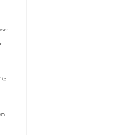
wser
de
f te
 om